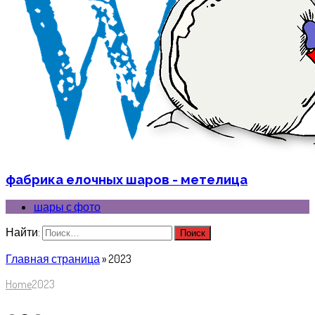
фабрика елочных шаров - метелица
шары с фото
Найти:
Главная страница
»
2023
Home
2023