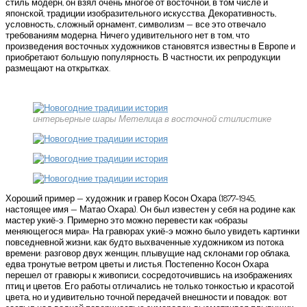
стиль модерн, он взял очень многое от восточной, в том числе и
японской, традиции изобразительного искусства. Декоративность,
условность, сложный орнамент, символизм — все это отвечало
требованиям модерна. Ничего удивительного нет в том, что
произведения восточных художников становятся известны в Европе и
приобретают большую популярность. В частности, их репродукции
размещают на открытках.
интерьерные шары Метелица в восточной стилистике
Хороший пример — художник и гравер Косон Охара (1877–1945,
настоящее имя — Матао Охара). Он был известен у себя на родине как
мастер укиё-э. Примерно это можно перевести как «образы
меняющегося мира». На гравюрах укиё-э можно было увидеть картинки
повседневной жизни, как будто выхваченные художником из потока
времени: разговор двух женщин, плывущие над склонами гор облака,
едва тронутые ветром цветы и листья. Постепенно Косон Охара
перешел от гравюры к живописи, сосредоточившись на изображениях
птиц и цветов. Его работы отличались не только тонкостью и красотой
цвета, но и удивительно точной передачей внешности и повадок: вот