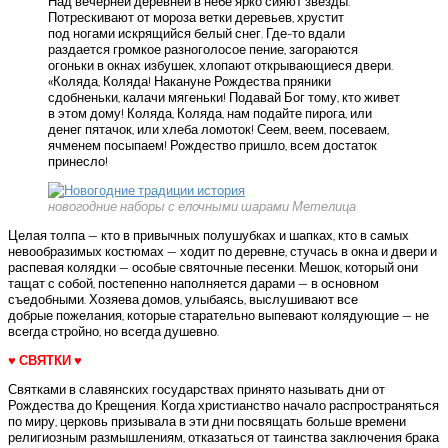
Над вечерней деревней в небе ярко сияют звезды.
Потрескивают от мороза ветки деревьев, хрустит
под ногами искрящийся белый снег. Где-то вдали
раздается громкое разноголосое пение, загораются
огоньки в окнах избушек, хлопают открывающиеся двери.
«Коляда, Коляда! Накануне Рождества пряники
сдобненьки, калачи мягеньки! Подавай Бог тому, кто живет
в этом дому! Коляда, Коляда, нам подайте пирога, или
денег пятачок, или хлеба ломоток! Сеем, веем, посеваем,
ячменем посыпаем! Рождество пришло, всем достаток
принесло!
новогодние наборы с елочными шарами Метелица
Целая толпа — кто в привычных полушубках и шапках, кто в самых
невообразимых костюмах — ходит по деревне, стучась в окна и двери и
распевая колядки — особые святочные песенки. Мешок, который они
тащат с собой, постепенно наполняется дарами — в основном
съедобными. Хозяева домов, улыбаясь, выслушивают все
добрые пожелания, которые старательно выпевают колядующие — не
всегда стройно, но всегда душевно.
♥ СВЯТКИ ♥
Святками в славянских государствах принято называть дни от
Рождества до Крещения. Когда христианство начало распространяться
по миру, церковь призывала в эти дни посвящать больше времени
религиозным размышлениям, отказаться от таинства заключения брака