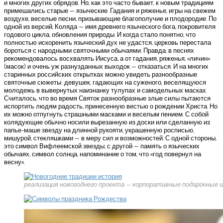
и многих других обрядов. Но, как это часто бывает, к новым традициям
примешались старые — языческие. Гадания и ряженье, игры на свежем
воздухе, веселые песни, призывающие благополучие и плодородие. По
одной из версий, Коляда — имя древнего языческого бога, покровителя
годового цикла, обновления природы. И когда стало понятно, что
полностью искоренить языческий дух не удастся, церковь перестала
бороться с народными святочными обычаями. Правда, в песнях
рекомендовалось восхвалять Иисуса, а от гадания, ряженья, «личин»
(масок) и очень уж разнузданных выходок — отказаться. И на многих
старинных российских открытках можно увидеть разнообразные
святочные сюжеты: девушек, гадающих на суженого, веселящуюся
молодежь в вывернутых наизнанку тулупах и самодельных масках.
Считалось, что во время Святок разнообразные злые силы пытаются
испортить людям радость, принесенную вестью о рождении Христа. Но
их можно отпугнуть страшными масками и веселым пением. С собой
колядующие обычно носили вырезанную из доски или сделанную из
папье-маше звезду на длинной рукояти, украшенную росписью,
мишурой, стекляшками — в меру сил и возможностей. С одной стороны,
это символ Вифлеемской звезды, с другой — память о языческих
обычаях, символ солнца, напоминание о том, что «год повернул на
весну».
реализация новогоднего проекта — корпоративные подарочные ш