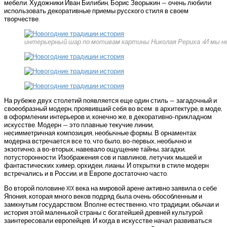
мебели. Художники Иван Билибин, Борис Зворыкин — очень любили
использовать декоративные приемы русского стиля в своем
творчестве.
интерьерный шар по мотивам картины Николая Рериха «И мы н
На рубеже двух столетий появляется еще один стиль — загадочный и
своеобразный модерн, проявивший себя во всем: в архитектуре, в моде,
в оформлении интерьеров и, конечно же, в декоративно-прикладном
искусстве. Модерн — это плавные текучие линии,
несимметричная композиция, необычные формы. В орнаментах
модерна встречается все то, что было, во-первых, необычно и
экзотично, а во-вторых, навевало ощущение тайны, загадки,
потусторонности. Изображения сов и павлинов, летучих мышей и
фантастических химер, орхидеи, лианы. И открытки в стиле модерн
встречались и в России, и в Европе достаточно часто.
Во второй половине XIX века на мировой арене активно заявила о себе
Япония, которая много веков подряд была очень обособленным и
замкнутым государством. Вполне естественно, что традиции, обычаи и
история этой маленькой страны с богатейшей древней культурой
заинтересовали европейцев. И когда в искусстве начал развиваться