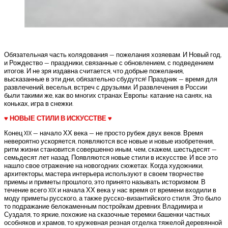
Обязательная часть колядования — пожелания хозяевам. И Новый год,
и Рождество — праздники, связанные с обновлением, с подведением
итогов. И не зря издавна считается, что добрые пожелания,
высказанные в эти дни, обязательно сбудутся! Праздник — время для
развлечений, веселья, встреч с друзьями. И развлечения в России
были такими же, как во многих странах Европы: катание на санях, на
коньках, игра в снежки.
♥ НОВЫЕ СТИЛИ В ИСКУССТВЕ ♥
Конец XIX — начало ХХ века — не просто рубеж двух веков. Время
невероятно ускоряется, появляются все новые и новые изобретения,
ритм жизни становится совершенно иным, чем, скажем, шестьдесят —
семьдесят лет назад. Появляются новые стили в искусстве. И все это
нашло свое отражение на новогодних сюжетах. Когда художники,
архитекторы, мастера интерьера используют в своем творчестве
приемы и приметы прошлого, это принято называть историзмом. В
течение всего XIX и начала ХХ века у нас время от времени входили в
моду приметы русского, а также русско-византийского стиля. Это было
то подражание белокаменным постройкам древних Владимира и
Суздаля, то яркие, похожие на сказочные теремки башенки частных
особняков и храмов, то кружевная резная отделка тяжелой деревянной