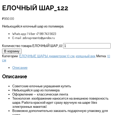
ЕЛОЧНЫЙ ШАР_122
₽
950.00
Небьющийся елочный шар из полимера.
Whats app | Viber +7 981 743 5623
E-mail: zebrapresents@yandex.ru
Количество товара ЕЛОЧНЫЙ ШАР_122
В корзину
Категории:
ЕЛОЧНЫЕ ШАРЫ диаметром 10 см
,
изящный век
Метка:
10
см
Описание
Описание
Советские елочные украшения купить
Небьющийся шар из полимера
Оформление — классическая лента
Технология: изображение наносится на внешнюю поверхность
шара. Работа краской идет сразу вручную на шаре (без
электронных макетов).
Возможно дополнительно заказать подарочную упаковку для
шара