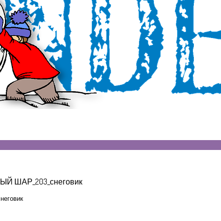
Й ШАР_203_снеговик
неговик