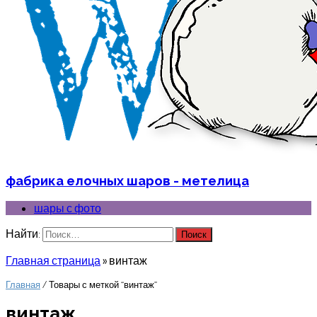
фабрика елочных шаров - метелица
шары с фото
Найти:
Главная страница
»
винтаж
Главная
/ Товары с меткой “винтаж”
винтаж