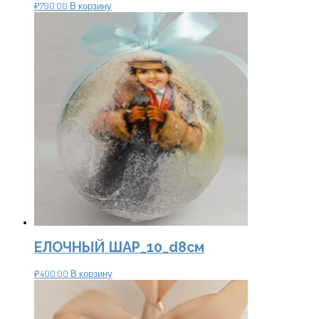
₽
790.00
В корзину
ЕЛОЧНЫЙ ШАР_10_d8см
₽
400.00
В корзину