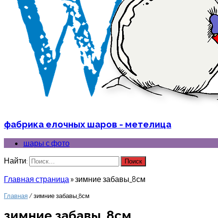
фабрика елочных шаров - метелица
шары с фото
Найти:
Главная страница
»
зимние забавы_8см
Главная
/ зимние забавы_8см
зимние забавы_8см