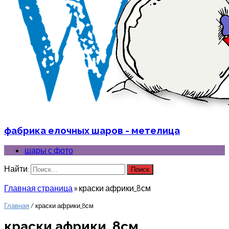
фабрика елочных шаров - метелица
шары с фото
Найти:
Главная страница
»
краски африки_8см
Главная
/ краски африки_8см
краски африки_8см