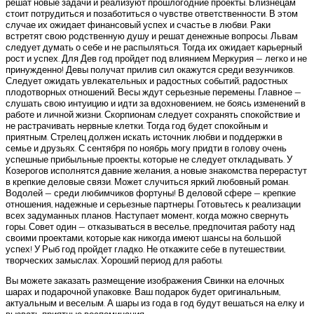
решат новые задачи и реализуют прошлогодние проекты. Близнецам
стоит потрудиться и позаботиться о чувстве ответственности. В этом
случае их ожидает финансовый успех и счастье в любви. Раки
встретят свою родственную душу и решат денежные вопросы. Львам
следует думать о себе и не распыляться. Тогда их ожидает карьерный
рост и успех. Для Дев год пройдет под влиянием Меркурия — легко и не
принужденно! Девы получат прилив сил окажутся среди везунчиков.
Следует ожидать увлекательных и радостных событий, радостных
плодотворных отношений. Весы ждут серьезные перемены. Главное —
слушать свою интуицию и идти за вдохновением, не боясь изменений в
работе и личной жизни. Скорпионам следует сохранять спокойствие и
не растрачивать нервные клетки. Тогда год будет спокойным и
приятным. Стрелец должен искать источник любви и поддержки в
семье и друзьях. С сентября по ноябрь могу придти в голову очень
успешные прибыльные проекты, которые не следует откладывать. У
Козерогов исполнятся давние желания, а новые знакомства перерастут
в крепкие деловые связи. Может случиться яркий любовный роман.
Водолей — среди любимчиков фортуны! В деловой сфере — крепкие
отношения, надежные и серьезные партнеры. Готовьтесь к реализации
всех задуманных планов. Наступает момент, когда можно свернуть
горы. Совет один — отказываться в веселье, предпочитая работу над
своими проектами, которые как никогда имеют шансы на большой
успех! У Рыб год пройдет гладко. Не откажите себе в путешествии,
творческих замыслах. Хороший период для работы.
Вы можете заказать размещение изображения Свинки на елочных
шарах и подарочной упаковке. Ваш подарок будет оригинальным,
актуальным и веселым. А шары из года в год будут вешаться на елку и