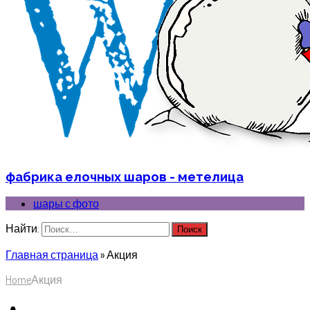
фабрика елочных шаров - метелица
шары с фото
Найти:
Главная страница
»
Акция
Home
Акция